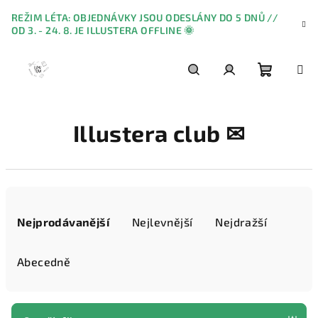
Přejít
REŽIM LÉTA: OBJEDNÁVKY JSOU ODESLÁNY DO 5 DNŮ //
na
OD 3. - 24. 8. JE ILLUSTERA OFFLINE 🌞
obsah
Nákupn
Hledat
Přihlášení
Illustera club ✉
košík
Ř
a
Nejprodávanější
Nejlevnější
Nejdražší
z
e
Abecedně
n
í