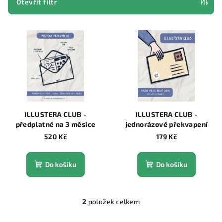
p
Otevřít filtr
r
V
o
ý
d
p
u
i
k
s
t
p
ů
r
ILLUSTERA CLUB -
ILLUSTERA CLUB -
o
předplatné na 3 měsíce
jednorázové překvapení
d
520 Kč
179 Kč
u
k
Do košíku
Do košíku
t
ů
2
položek celkem
O
v