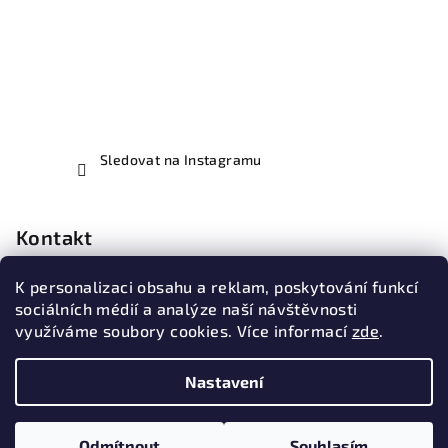
Sledovat na Instagramu
Kontakt
illustera
@
email.cz
K personalizaci obsahu a reklam, poskytování funkcí
737419004
sociálních médií a analýze naší návštěvnosti
využíváme soubory cookies. Více informací
zde
.
Nastavení
Copyright 2026
Illustera
. Všechna práva vyhrazena.
Upravit
nastavení cookies
Odmítnout
Souhlasím