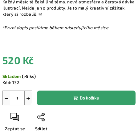
Každý měsíc tě čeká jiné téma, nová atmosféra a čerstvá dávka
ilustrací. Nejde jen o produkty. Je to malý kreativní zážitek,
který si rozbalíš. ✉
*První dopis posíláme během následujícího měsíce
520 Kč
Měrná
Skladem
(>5 ks)
cena:
Kód:
132
−
+
Do košíku
Zeptat se
Sdílet