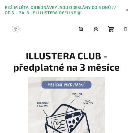
Přejít
REŽIM LÉTA: OBJEDNÁVKY JSOU ODESLÁNY DO 5 DNŮ //
na
OD 3. - 24. 8. JE ILLUSTERA OFFLINE 🌞
obsah
Nákupn
Hledat
Přihlášení
ILLUSTERA CLUB -
košík
předplatné na 3 měsíce