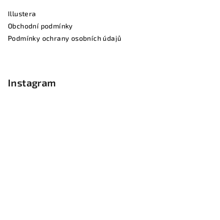
a
Illustera
t
Obchodní podmínky
í
Podmínky ochrany osobních údajů
Instagram