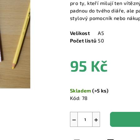
pro ty, kteří milují ten vítě
padnou do tvého diáře, ale pa
stylový pomocník nebo náku
Velikost
A5
Počet listů
50
95 Kč
Měrná
cena:
Skladem
(>5 ks)
Kód:
78
−
+