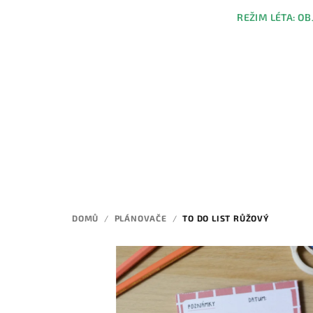
Přejít
REŽIM LÉTA: OB
na
obsah
DOMŮ
/
PLÁNOVAČE
/
TO DO LIST RŮŽOVÝ