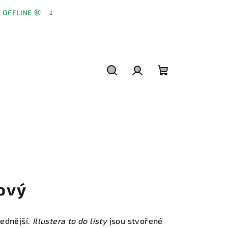
A OFFLINE 🌞
Hledat
Přihlášení
Nákupní
košík
žový
ednější.
Illustera to do listy
jsou stvořené