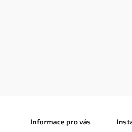
Z
á
Informace pro vás
Ins
p