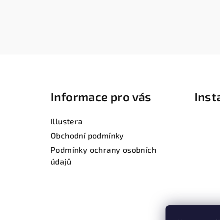
Z
á
Informace pro vás
Ins
p
a
Illustera
t
Obchodní podmínky
Podmínky ochrany osobních
í
údajů