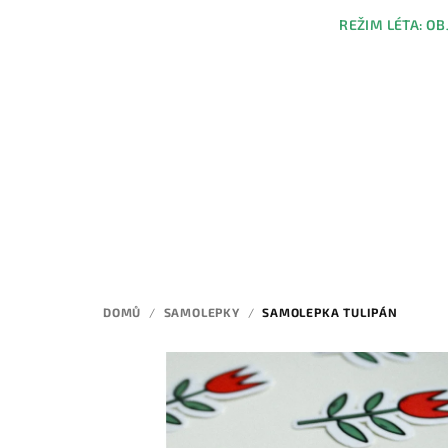
Přejít
REŽIM LÉTA: OB
na
obsah
DOMŮ
/
SAMOLEPKY
/
SAMOLEPKA TULIPÁN