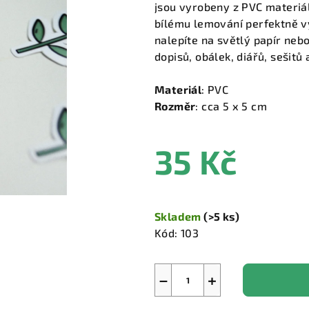
jsou vyrobeny z PVC materiál
bílému lemování perfektně vy
nalepíte na světlý papír neb
dopisů, obálek, diářů, sešitů 
Materiál
: PVC
Rozměr
: cca 5 x 5 cm
35 Kč
Měrná
cena:
Skladem
(>5 ks)
Kód:
103
−
+