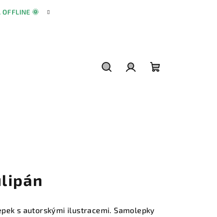
A OFFLINE 🌞
Hledat
Přihlášení
Nákupní
košík
lipán
epek s autorskými ilustracemi. Samolepky