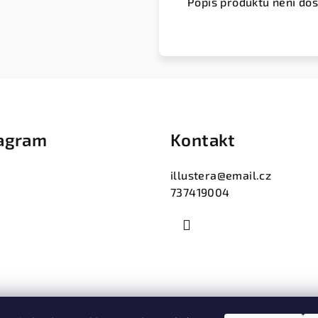
Popis produktu není do
tagram
Kontakt
illustera
@
email.cz
737419004