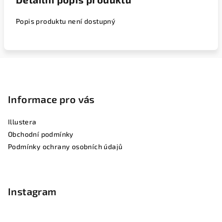
Popis produktu není dostupný
Z
á
p
Informace pro vás
a
Illustera
t
Obchodní podmínky
í
Podmínky ochrany osobních údajů
Instagram