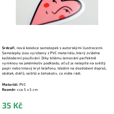
Srdcaři
, nová kolekce samolepek s autorskými ilustracemi.
Samolepky jsou vyrobeny z PVC materiálu, který zvládne
každodenní používání. Díky bílému lemování perfektně
vyniknou na jakémkoliv podkladu, ať už je nalepíte na světlý
papír nebo tmavý kryt telefonu.
Ideální na dozdobení dopisů,
obálek, diářů, sešitů a čehokoliv, co máte rádi.
Materiál
: PVC
Rozměr
: cca 5 x 5 cm
35 Kč