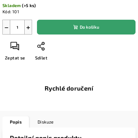
Měrná
Skladem
(>5 ks)
cena:
Kód:
101
−
+
Do košíku
Zeptat se
Sdílet
Rychlé doručení
Popis
Diskuze
Detailní popis produktu