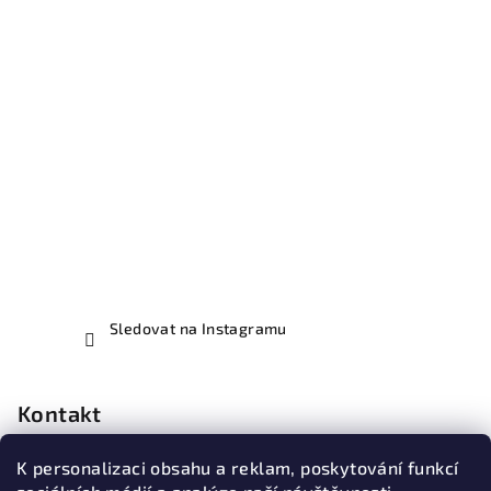
Sledovat na Instagramu
Kontakt
illustera
@
email.cz
K personalizaci obsahu a reklam, poskytování funkcí
737419004