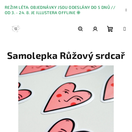
Přejít
REŽIM LÉTA: OBJEDNÁVKY JSOU ODESLÁNY DO 5 DNŮ //
na
OD 3. - 24. 8. JE ILLUSTERA OFFLINE 🌞
obsah
Nákupn
Hledat
Přihlášení
Samolepka Růžový srdcař
košík